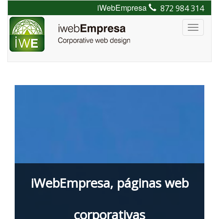
iWebEmpresa
872 984 314
Toggle
navigat
iWebEmpresa, páginas web
corporativas